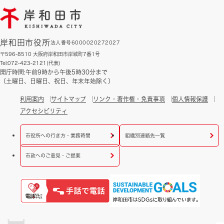
岸和田市役所
法人番号6000020272027
〒596-8510 大阪府岸和田市岸城町7番1号
Tel:072-423-2121(代表)
開庁時間:午前9時から午後5時30分まで
（土曜日、日曜日、祝日、年末年始除く）
利用案内
サイトマップ
リンク・著作権・免責事項
個人情報保護
アクセシビリティ
市役所への行き方・業務時間
組織別連絡先一覧
市政へのご意見・ご提案