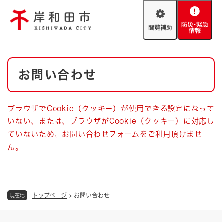
ペ
メニューを飛ばして本文へ
ー
閲
防
ジ
覧
災
の
補
・
先
助
緊
頭
Foreign language
本
急
で
防災・緊急情報
救急・消防
お問い合わせ
文
情
す
報
。
やさしい日本語
ハザードマップ
AED設置箇所
ブラウザでCookie（クッキー）が使用できる設定になって
文字サイズ
拡大
標準
いない、または、ブラウザがCookie（クッキー）に対応し
とじる
ていないため、お問い合わせフォームをご利用頂けませ
背景色変更
白
黒
青
ん。
とじる
トップページ
>
お問い合わせ
現在地