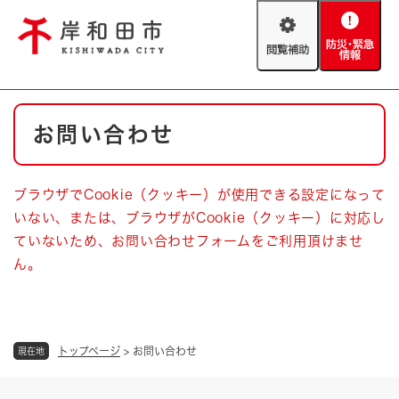
ペ
メニューを飛ばして本文へ
ー
閲
防
ジ
覧
災
の
補
・
先
助
緊
頭
Foreign language
本
急
で
防災・緊急情報
救急・消防
お問い合わせ
文
情
す
報
。
やさしい日本語
ハザードマップ
AED設置箇所
ブラウザでCookie（クッキー）が使用できる設定になって
文字サイズ
拡大
標準
いない、または、ブラウザがCookie（クッキー）に対応し
とじる
ていないため、お問い合わせフォームをご利用頂けませ
背景色変更
白
黒
青
ん。
とじる
トップページ
>
お問い合わせ
現在地