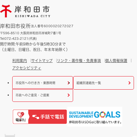
岸和田市役所
法人番号6000020272027
〒596-8510 大阪府岸和田市岸城町7番1号
Tel:072-423-2121(代表)
開庁時間:午前9時から午後5時30分まで
（土曜日、日曜日、祝日、年末年始除く）
利用案内
サイトマップ
リンク・著作権・免責事項
個人情報保護
アクセシビリティ
市役所への行き方・業務時間
組織別連絡先一覧
市政へのご意見・ご提案