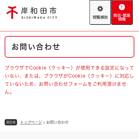
ペ
メニューを飛ばして本文へ
ー
閲
防
ジ
覧
災
の
補
・
先
助
緊
頭
Foreign language
本
急
で
防災・緊急情報
救急・消防
お問い合わせ
文
情
す
報
。
やさしい日本語
ハザードマップ
AED設置箇所
ブラウザでCookie（クッキー）が使用できる設定になって
文字サイズ
拡大
標準
いない、または、ブラウザがCookie（クッキー）に対応し
とじる
ていないため、お問い合わせフォームをご利用頂けませ
背景色変更
白
黒
青
ん。
とじる
トップページ
>
お問い合わせ
現在地