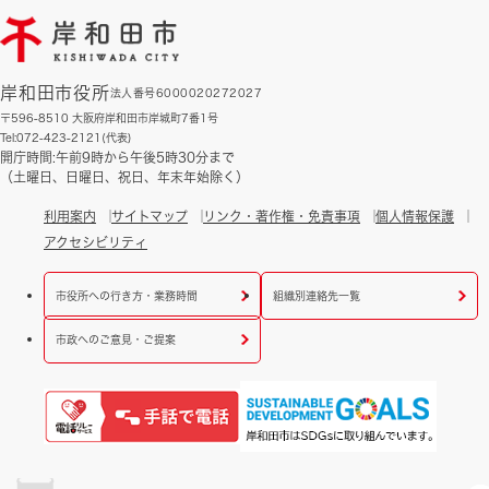
岸和田市役所
法人番号6000020272027
〒596-8510 大阪府岸和田市岸城町7番1号
Tel:072-423-2121(代表)
開庁時間:午前9時から午後5時30分まで
（土曜日、日曜日、祝日、年末年始除く）
利用案内
サイトマップ
リンク・著作権・免責事項
個人情報保護
アクセシビリティ
市役所への行き方・業務時間
組織別連絡先一覧
市政へのご意見・ご提案