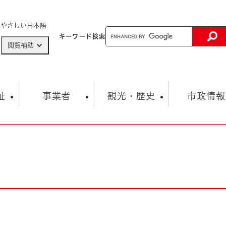
メニューを飛ばして本文へ
やさしい日本語
キーワード
検索
閲覧補助
ザードマップ
AED設置箇所
祉
事業者
観光・歴史
市政情報
健康・生活
子育て
市の概要
入札・契約情報
観光スポット
生涯学習・スポーツ
オープンデータ
総合計画
まちづくり・協働
行財政
産業振興
動画情報
人権・平和
税金
とじる
とじる
市政
環境
職員採用情報
福祉・介護
とじる
市役所・施設の案内