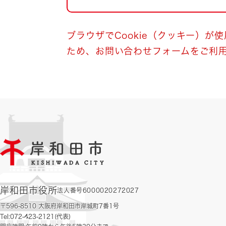
自然・環境・公園
住宅
引っ越し
おくやみ
ブラウザでCookie（クッキー）が
ため、お問い合わせフォームをご利
男女共同参画
地域コミュニティ
ティア・協働
道路・河川・交通
まちづくり
文化
国際交流
とじる
岸和田市役所
法人番号6000020272027
〒596-8510 大阪府岸和田市岸城町7番1号
Tel:072-423-2121(代表)