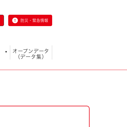
防災・緊急情報
オープンデータ
（データ集）
とじる