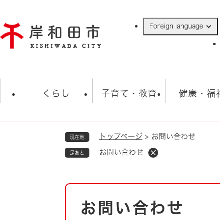
ペ
ー
Foreign language
ジ
の
先
頭
で
防災・緊急情報
救急・消防
ハ
す
くらし
子育て・教育
健康・福
。
トップページ
>
お問い合わせ
現在地
相談
学校
住民票・戸籍
観光
福祉・
お問い合わせ
足あと
税金
保険・年金
歴史
ごみ・衛生・動物
救急・消防
本
お問い合わせ
防災・防犯
文
上水道・下水道