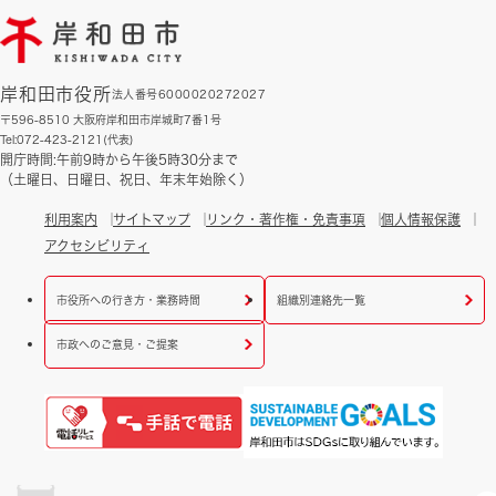
岸和田市役所
法人番号6000020272027
〒596-8510 大阪府岸和田市岸城町7番1号
Tel:072-423-2121(代表)
開庁時間:午前9時から午後5時30分まで
（土曜日、日曜日、祝日、年末年始除く）
利用案内
サイトマップ
リンク・著作権・免責事項
個人情報保護
アクセシビリティ
市役所への行き方・業務時間
組織別連絡先一覧
市政へのご意見・ご提案