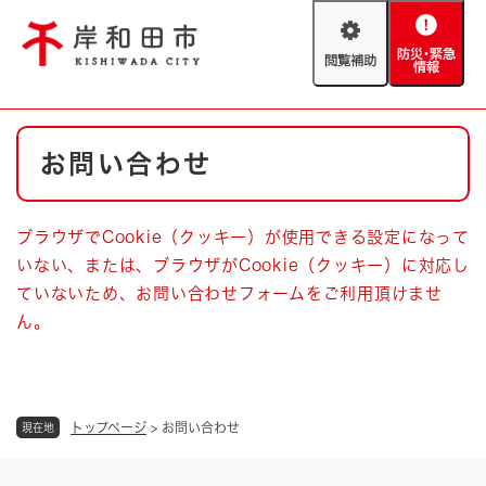
ペ
メニューを飛ばして本文へ
ー
閲
防
ジ
覧
災
の
補
・
先
助
緊
頭
Foreign language
本
急
で
防災・緊急情報
救急・消防
お問い合わせ
文
情
す
報
。
やさしい日本語
ハザードマップ
AED設置箇所
ブラウザでCookie（クッキー）が使用できる設定になって
文字サイズ
拡大
標準
いない、または、ブラウザがCookie（クッキー）に対応し
とじる
ていないため、お問い合わせフォームをご利用頂けませ
背景色変更
白
黒
青
ん。
とじる
トップページ
>
お問い合わせ
現在地