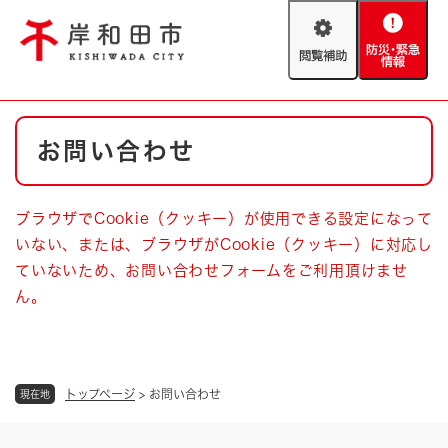
ペ
メニューを飛ばして本文へ
ー
閲
防
ジ
覧
災
の
補
・
先
助
緊
頭
Foreign language
本
急
で
防災・緊急情報
救急・消防
お問い合わせ
文
情
す
報
。
やさしい日本語
ハザードマップ
AED設置箇所
ブラウザでCookie（クッキー）が使用できる設定になって
文字サイズ
拡大
標準
いない、または、ブラウザがCookie（クッキー）に対応し
とじる
ていないため、お問い合わせフォームをご利用頂けませ
背景色変更
白
黒
青
ん。
とじる
トップページ
>
お問い合わせ
現在地