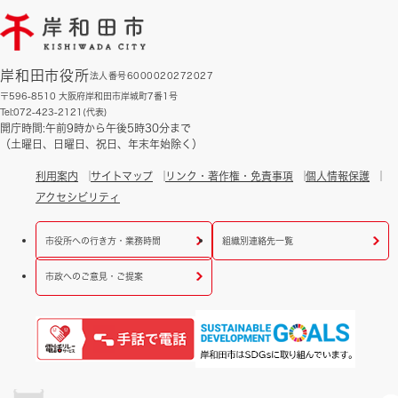
岸和田市役所
法人番号6000020272027
〒596-8510 大阪府岸和田市岸城町7番1号
Tel:072-423-2121(代表)
開庁時間:午前9時から午後5時30分まで
（土曜日、日曜日、祝日、年末年始除く）
利用案内
サイトマップ
リンク・著作権・免責事項
個人情報保護
アクセシビリティ
市役所への行き方・業務時間
組織別連絡先一覧
市政へのご意見・ご提案