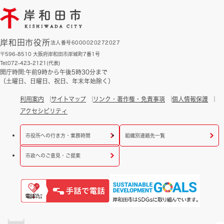
岸和田市役所
法人番号6000020272027
〒596-8510 大阪府岸和田市岸城町7番1号
Tel:072-423-2121(代表)
開庁時間:午前9時から午後5時30分まで
（土曜日、日曜日、祝日、年末年始除く）
利用案内
サイトマップ
リンク・著作権・免責事項
個人情報保護
アクセシビリティ
市役所への行き方・業務時間
組織別連絡先一覧
市政へのご意見・ご提案