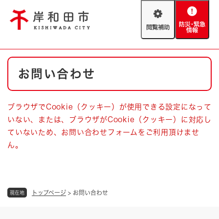
ペ
メニューを飛ばして本文へ
ー
閲
防
ジ
覧
災
の
補
・
先
助
緊
頭
Foreign language
本
急
で
防災・緊急情報
救急・消防
お問い合わせ
文
情
す
報
。
やさしい日本語
ハザードマップ
AED設置箇所
ブラウザでCookie（クッキー）が使用できる設定になって
文字サイズ
拡大
標準
いない、または、ブラウザがCookie（クッキー）に対応し
とじる
ていないため、お問い合わせフォームをご利用頂けませ
背景色変更
白
黒
青
ん。
とじる
トップページ
>
お問い合わせ
現在地