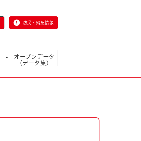
防災・緊急情報
オープンデータ
（データ集）
とじる