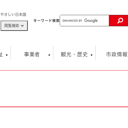
メニューを飛ばして本文へ
やさしい日本語
キーワード
検索
閲覧補助
ザードマップ
AED設置箇所
祉
事業者
観光・歴史
市政情報
健康・生活
子育て
市の概要
入札・契約情報
観光スポット
生涯学習・スポーツ
オープンデータ
総合計画
まちづくり・協働
行財政
産業振興
動画情報
人権・平和
税金
とじる
とじる
市政
環境
職員採用情報
福祉・介護
とじる
市役所・施設の案内