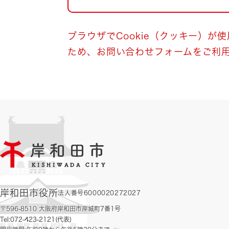
自然・環境・公園
住宅
引っ越し
おくやみ
ブラウザでCookie（クッキー）が
ため、お問い合わせフォームをご利
男女共同参画
地域コミュニティ
ティア・協働
道路・河川・交通
まちづくり
文化
国際交流
とじる
岸和田市役所
法人番号6000020272027
〒596-8510 大阪府岸和田市岸城町7番1号
Tel:072-423-2121(代表)