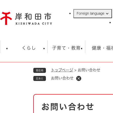
ペ
ー
Foreign language
ジ
の
先
頭
で
防災・緊急情報
救急・消防
ハ
す
くらし
子育て・教育
健康・福
。
トップページ
>
お問い合わせ
現在地
相談
学校
住民票・戸籍
観光
福祉・
お問い合わせ
足あと
税金
保険・年金
歴史
ごみ・衛生・動物
救急・消防
本
お問い合わせ
防災・防犯
文
上水道・下水道