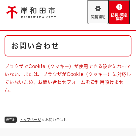
ペ
メニューを飛ばして本文へ
ー
閲
防
ジ
覧
災
の
補
・
先
助
緊
頭
Foreign language
本
急
で
防災・緊急情報
救急・消防
お問い合わせ
文
情
す
報
。
やさしい日本語
ハザードマップ
AED設置箇所
ブラウザでCookie（クッキー）が使用できる設定になって
文字サイズ
拡大
標準
いない、または、ブラウザがCookie（クッキー）に対応し
とじる
ていないため、お問い合わせフォームをご利用頂けませ
背景色変更
白
黒
青
ん。
とじる
トップページ
>
お問い合わせ
現在地