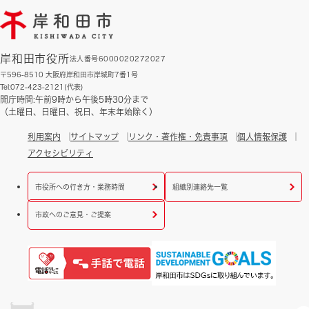
岸和田市役所
法人番号6000020272027
〒596-8510 大阪府岸和田市岸城町7番1号
Tel:072-423-2121(代表)
開庁時間:午前9時から午後5時30分まで
（土曜日、日曜日、祝日、年末年始除く）
利用案内
サイトマップ
リンク・著作権・免責事項
個人情報保護
アクセシビリティ
市役所への行き方・業務時間
組織別連絡先一覧
市政へのご意見・ご提案