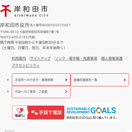
岸和田市役所
法人番号6000020272027
〒596-8510 大阪府岸和田市岸城町7番1号
Tel:072-423-2121(代表)
開庁時間:午前9時から午後5時30分まで
（土曜日、日曜日、祝日、年末年始除く）
利用案内
サイトマップ
リンク・著作権・免責事項
個人情報保護
アクセシビリティ
市役所への行き方・業務時間
組織別連絡先一覧
市政へのご意見・ご提案