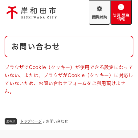
ペ
メニューを飛ばして本文へ
ー
閲
防
ジ
覧
災
の
補
・
先
助
緊
頭
Foreign language
本
急
で
防災・緊急情報
救急・消防
お問い合わせ
文
情
す
報
。
やさしい日本語
ハザードマップ
AED設置箇所
ブラウザでCookie（クッキー）が使用できる設定になって
文字サイズ
拡大
標準
いない、または、ブラウザがCookie（クッキー）に対応し
とじる
ていないため、お問い合わせフォームをご利用頂けませ
背景色変更
白
黒
青
ん。
とじる
トップページ
>
お問い合わせ
現在地