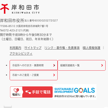
岸和田市役所
法人番号6000020272027
〒596-8510 大阪府岸和田市岸城町7番1号
Tel:072-423-2121(代表)
開庁時間:午前9時から午後5時30分まで
（土曜日、日曜日、祝日、年末年始除く）
利用案内
サイトマップ
リンク・著作権・免責事項
個人情報保護
アクセシビリティ
市役所への行き方・業務時間
組織別連絡先一覧
市政へのご意見・ご提案