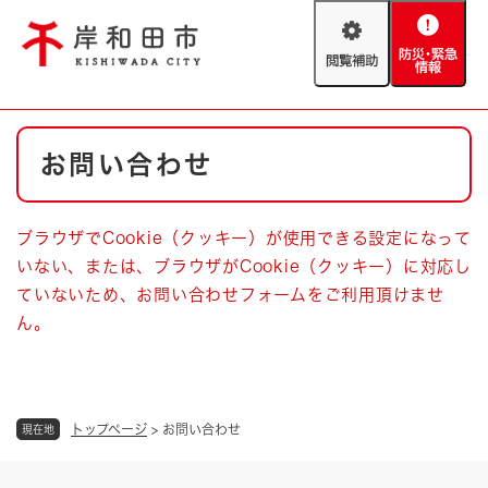
ペ
メニューを飛ばして本文へ
ー
閲
防
ジ
覧
災
の
補
・
先
助
緊
頭
Foreign language
本
急
で
防災・緊急情報
救急・消防
お問い合わせ
文
情
す
報
。
やさしい日本語
ハザードマップ
AED設置箇所
ブラウザでCookie（クッキー）が使用できる設定になって
文字サイズ
拡大
標準
いない、または、ブラウザがCookie（クッキー）に対応し
とじる
ていないため、お問い合わせフォームをご利用頂けませ
背景色変更
白
黒
青
ん。
とじる
トップページ
>
お問い合わせ
現在地