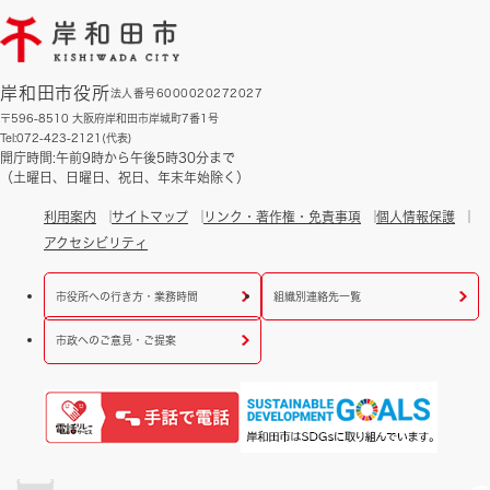
岸和田市役所
法人番号6000020272027
〒596-8510 大阪府岸和田市岸城町7番1号
Tel:072-423-2121(代表)
開庁時間:午前9時から午後5時30分まで
（土曜日、日曜日、祝日、年末年始除く）
利用案内
サイトマップ
リンク・著作権・免責事項
個人情報保護
アクセシビリティ
市役所への行き方・業務時間
組織別連絡先一覧
市政へのご意見・ご提案