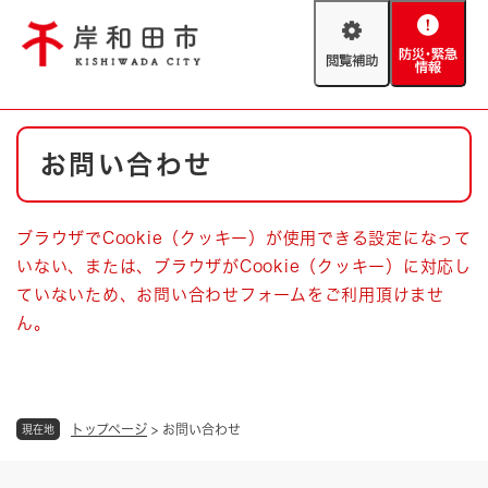
ペ
メニューを飛ばして本文へ
ー
閲
防
ジ
覧
災
の
補
・
先
助
緊
頭
Foreign language
本
急
で
防災・緊急情報
救急・消防
お問い合わせ
文
情
す
報
。
やさしい日本語
ハザードマップ
AED設置箇所
ブラウザでCookie（クッキー）が使用できる設定になって
文字サイズ
拡大
標準
いない、または、ブラウザがCookie（クッキー）に対応し
とじる
ていないため、お問い合わせフォームをご利用頂けませ
背景色変更
白
黒
青
ん。
とじる
トップページ
>
お問い合わせ
現在地