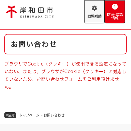
ペ
メニューを飛ばして本文へ
ー
閲
防
ジ
覧
災
の
補
・
先
助
緊
頭
Foreign language
本
急
で
防災・緊急情報
救急・消防
お問い合わせ
文
情
す
報
。
やさしい日本語
ハザードマップ
AED設置箇所
ブラウザでCookie（クッキー）が使用できる設定になって
文字サイズ
拡大
標準
いない、または、ブラウザがCookie（クッキー）に対応し
とじる
ていないため、お問い合わせフォームをご利用頂けませ
背景色変更
白
黒
青
ん。
とじる
トップページ
>
お問い合わせ
現在地