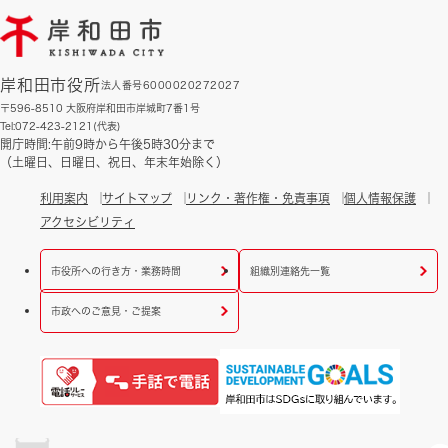
岸和田市役所
法人番号6000020272027
〒596-8510 大阪府岸和田市岸城町7番1号
Tel:072-423-2121(代表)
開庁時間:午前9時から午後5時30分まで
（土曜日、日曜日、祝日、年末年始除く）
利用案内
サイトマップ
リンク・著作権・免責事項
個人情報保護
アクセシビリティ
市役所への行き方・業務時間
組織別連絡先一覧
市政へのご意見・ご提案