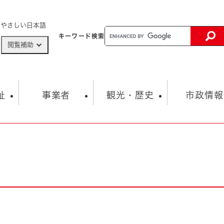
メニューを飛ばして本文へ
やさしい日本語
キーワード
検索
閲覧補助
ザードマップ
AED設置箇所
祉
事業者
観光・歴史
市政情報
健康・生活
子育て
市の概要
入札・契約情報
観光スポット
生涯学習・スポーツ
オープンデータ
総合計画
まちづくり・協働
行財政
産業振興
動画情報
人権・平和
税金
とじる
とじる
市政
環境
職員採用情報
福祉・介護
とじる
市役所・施設の案内