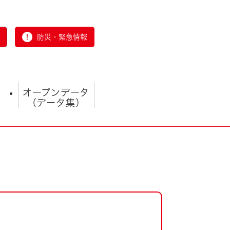
防災・緊急情報
オープンデータ
（データ集）
とじる