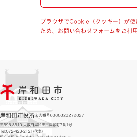
自然・環境・公園
住宅
引っ越し
おくやみ
ブラウザでCookie（クッキー）が
ため、お問い合わせフォームをご利
男女共同参画
地域コミュニティ
ティア・協働
道路・河川・交通
まちづくり
文化
国際交流
とじる
岸和田市役所
法人番号6000020272027
〒596-8510 大阪府岸和田市岸城町7番1号
Tel:072-423-2121(代表)