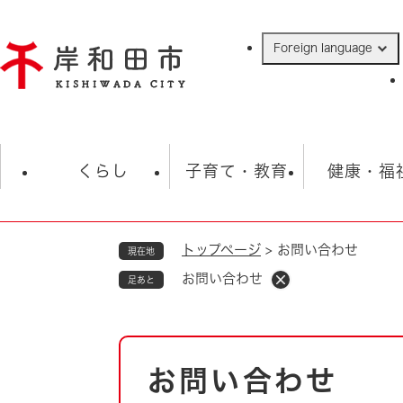
ペ
ー
Foreign language
ジ
の
先
頭
で
防災・緊急情報
救急・消防
ハ
す
くらし
子育て・教育
健康・福
。
トップページ
>
お問い合わせ
現在地
相談
学校
住民票・戸籍
観光
福祉・
お問い合わせ
足あと
税金
保険・年金
歴史
ごみ・衛生・動物
救急・消防
本
お問い合わせ
防災・防犯
文
上水道・下水道