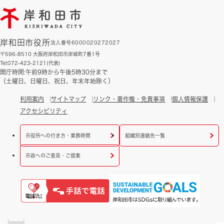
岸和田市役所
法人番号6000020272027
〒596-8510 大阪府岸和田市岸城町7番1号
Tel:072-423-2121(代表)
開庁時間:午前9時から午後5時30分まで
（土曜日、日曜日、祝日、年末年始除く）
利用案内
サイトマップ
リンク・著作権・免責事項
個人情報保護
アクセシビリティ
市役所への行き方・業務時間
組織別連絡先一覧
市政へのご意見・ご提案