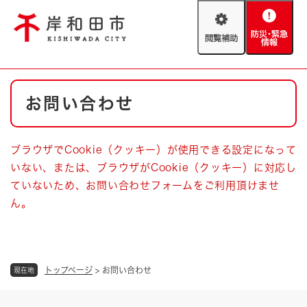
ペ
メニューを飛ばして本文へ
ー
閲
防
ジ
覧
災
の
補
・
先
助
緊
頭
Foreign language
本
急
で
防災・緊急情報
救急・消防
お問い合わせ
文
情
す
報
。
やさしい日本語
ハザードマップ
AED設置箇所
ブラウザでCookie（クッキー）が使用できる設定になって
文字サイズ
拡大
標準
いない、または、ブラウザがCookie（クッキー）に対応し
とじる
ていないため、お問い合わせフォームをご利用頂けませ
背景色変更
白
黒
青
ん。
とじる
トップページ
>
お問い合わせ
現在地