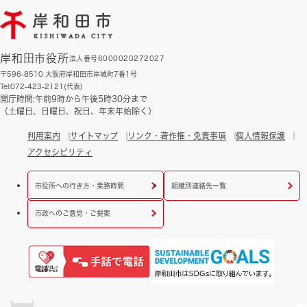
岸和田市役所
法人番号6000020272027
〒596-8510 大阪府岸和田市岸城町7番1号
Tel:072-423-2121(代表)
開庁時間:午前9時から午後5時30分まで
（土曜日、日曜日、祝日、年末年始除く）
利用案内
サイトマップ
リンク・著作権・免責事項
個人情報保護
アクセシビリティ
市役所への行き方・業務時間
組織別連絡先一覧
市政へのご意見・ご提案