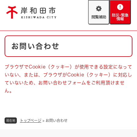
ペ
メニューを飛ばして本文へ
ー
閲
防
ジ
覧
災
の
補
・
先
助
緊
頭
Foreign language
本
急
で
防災・緊急情報
救急・消防
お問い合わせ
文
情
す
報
。
やさしい日本語
ハザードマップ
AED設置箇所
ブラウザでCookie（クッキー）が使用できる設定になって
文字サイズ
拡大
標準
いない、または、ブラウザがCookie（クッキー）に対応し
とじる
ていないため、お問い合わせフォームをご利用頂けませ
背景色変更
白
黒
青
ん。
とじる
トップページ
>
お問い合わせ
現在地