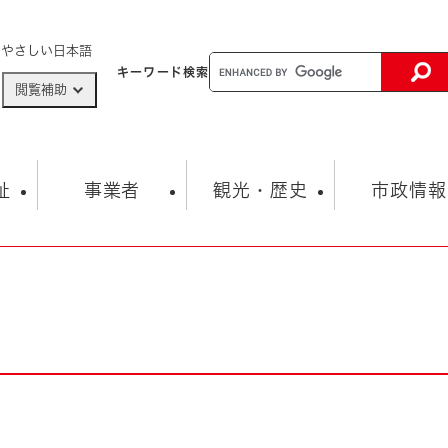
メニューを飛ばして本文へ
やさしい日本語
キーワード
検索
閲覧補助
ザードマップ
AED設置箇所
祉
事業者
観光・歴史
市政情報
健康・生活
子育て
市の概要
入札・契約情報
観光スポット
生涯学習・スポーツ
オープンデータ
総合計画
まちづくり・協働
行財政
産業振興
動画情報
人権・平和
税金
とじる
とじる
市政
環境
職員採用情報
福祉・介護
とじる
市役所・施設の案内