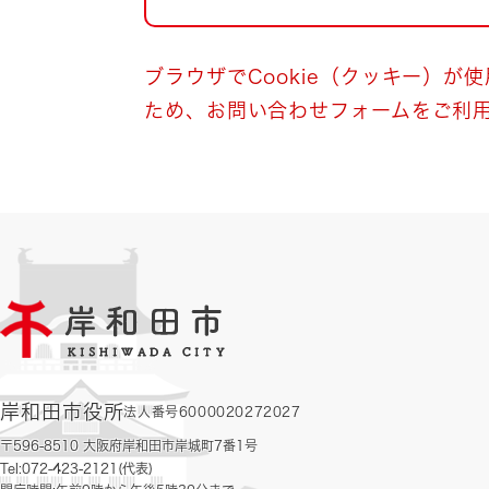
自然・環境・公園
住宅
引っ越し
おくやみ
ブラウザでCookie（クッキー）が
ため、お問い合わせフォームをご利
男女共同参画
地域コミュニティ
ティア・協働
道路・河川・交通
まちづくり
文化
国際交流
とじる
岸和田市役所
法人番号6000020272027
〒596-8510 大阪府岸和田市岸城町7番1号
Tel:072-423-2121(代表)