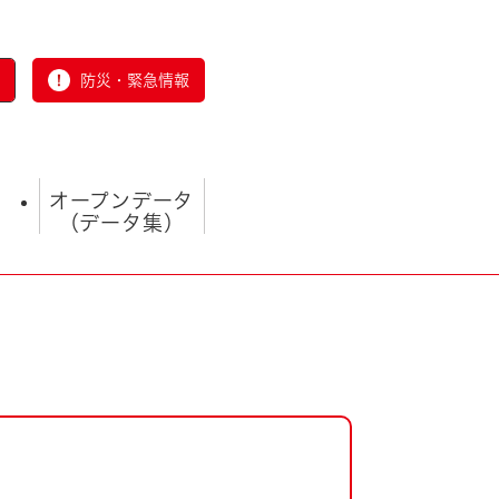
防災・緊急情報
オープンデータ
（データ集）
とじる