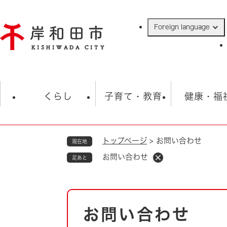
ペ
ー
Foreign language
ジ
の
先
頭
で
防災・緊急情報
救急・消防
ハ
す
くらし
子育て・教育
健康・福
。
トップページ
>
お問い合わせ
現在地
相談
学校
住民票・戸籍
観光
福祉・
お問い合わせ
足あと
税金
保険・年金
歴史
ごみ・衛生・動物
救急・消防
本
お問い合わせ
防災・防犯
文
上水道・下水道