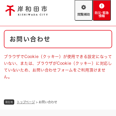
ペ
メニューを飛ばして本文へ
ー
閲
防
ジ
覧
災
の
補
・
先
助
緊
頭
Foreign language
本
急
で
防災・緊急情報
救急・消防
お問い合わせ
文
情
す
報
。
やさしい日本語
ハザードマップ
AED設置箇所
ブラウザでCookie（クッキー）が使用できる設定になって
文字サイズ
拡大
標準
いない、または、ブラウザがCookie（クッキー）に対応し
とじる
ていないため、お問い合わせフォームをご利用頂けませ
背景色変更
白
黒
青
ん。
とじる
トップページ
>
お問い合わせ
現在地