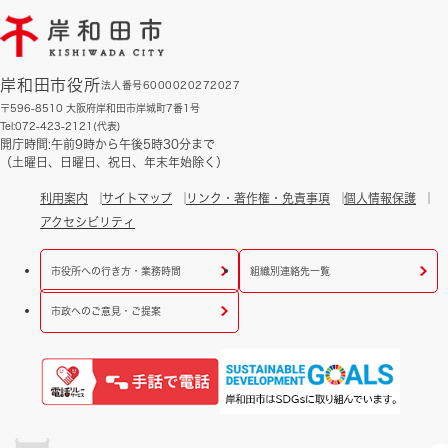
岸和田市役所
法人番号6000020272027
〒596-8510 大阪府岸和田市岸城町7番1号
Tel:072-423-2121(代表)
開庁時間:午前9時から午後5時30分まで
（土曜日、日曜日、祝日、年末年始除く）
利用案内
サイトマップ
リンク・著作権・免責事項
個人情報保護
アクセシビリティ
市役所への行き方・業務時間
組織別連絡先一覧
市政へのご意見・ご提案