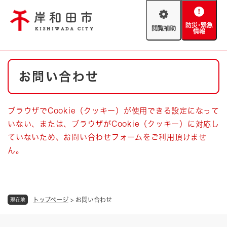
ペ
メニューを飛ばして本文へ
ー
閲
防
ジ
覧
災
の
補
・
先
助
緊
頭
Foreign language
本
急
で
防災・緊急情報
救急・消防
お問い合わせ
文
情
す
報
。
やさしい日本語
ハザードマップ
AED設置箇所
ブラウザでCookie（クッキー）が使用できる設定になって
文字サイズ
拡大
標準
いない、または、ブラウザがCookie（クッキー）に対応し
とじる
ていないため、お問い合わせフォームをご利用頂けませ
背景色変更
白
黒
青
ん。
とじる
トップページ
>
お問い合わせ
現在地