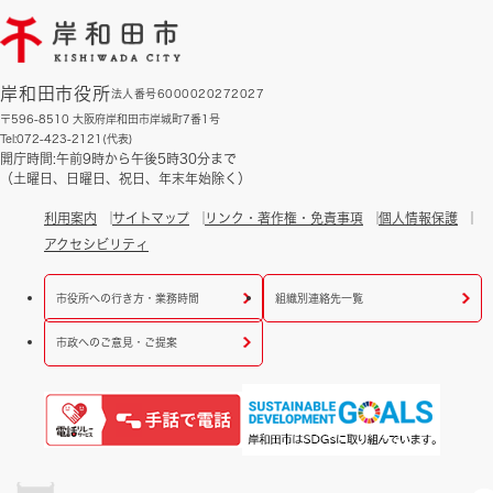
岸和田市役所
法人番号6000020272027
〒596-8510 大阪府岸和田市岸城町7番1号
Tel:072-423-2121(代表)
開庁時間:午前9時から午後5時30分まで
（土曜日、日曜日、祝日、年末年始除く）
利用案内
サイトマップ
リンク・著作権・免責事項
個人情報保護
アクセシビリティ
市役所への行き方・業務時間
組織別連絡先一覧
市政へのご意見・ご提案