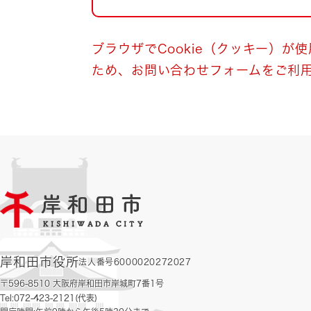
自然・環境・公園
住宅
引っ越し
おくやみ
ブラウザでCookie（クッキー）が
ため、お問い合わせフォームをご利
男女共同参画
地域コミュニティ
ティア・協働
道路・河川・交通
まちづくり
文化
国際交流
とじる
岸和田市役所
法人番号6000020272027
〒596-8510 大阪府岸和田市岸城町7番1号
Tel:072-423-2121(代表)