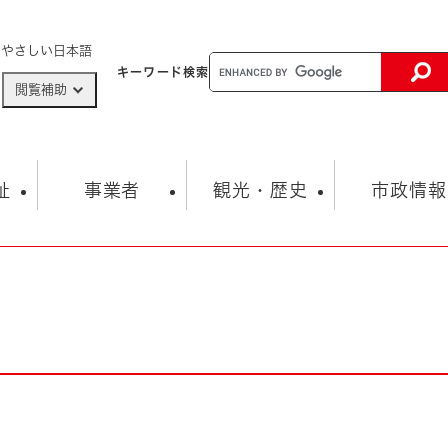
メニューを飛ばして本文へ
やさしい日本語
キーワード
検索
閲覧補助
ザードマップ
AED設置箇所
祉
事業者
観光・歴史
市政情報
健康・生活
子育て
市の概要
入札・契約情報
観光スポット
生涯学習・スポーツ
オープンデータ
総合計画
まちづくり・協働
行財政
産業振興
動画情報
人権・平和
税金
とじる
とじる
市政
環境
職員採用情報
福祉・介護
とじる
市役所・施設の案内