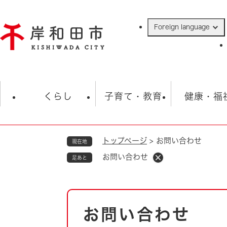
ペ
ー
Foreign language
ジ
の
先
頭
で
防災・緊急情報
救急・消防
ハ
す
くらし
子育て・教育
健康・福
。
トップページ
>
お問い合わせ
現在地
相談
学校
住民票・戸籍
観光
福祉・
お問い合わせ
足あと
税金
保険・年金
歴史
ごみ・衛生・動物
救急・消防
本
お問い合わせ
防災・防犯
文
上水道・下水道