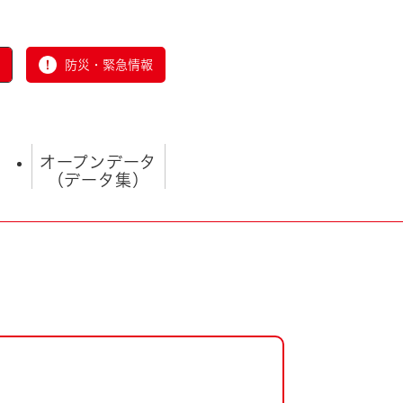
防災・緊急情報
オープンデータ
（データ集）
とじる