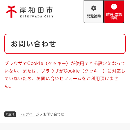
ペ
メニューを飛ばして本文へ
ー
閲
防
ジ
覧
災
の
補
・
先
助
緊
頭
Foreign language
本
急
で
防災・緊急情報
救急・消防
お問い合わせ
文
情
す
報
。
やさしい日本語
ハザードマップ
AED設置箇所
ブラウザでCookie（クッキー）が使用できる設定になって
文字サイズ
拡大
標準
いない、または、ブラウザがCookie（クッキー）に対応し
とじる
ていないため、お問い合わせフォームをご利用頂けませ
背景色変更
白
黒
青
ん。
とじる
トップページ
>
お問い合わせ
現在地