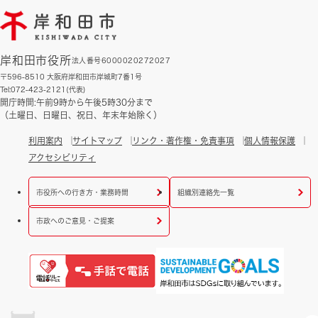
岸和田市役所
法人番号6000020272027
〒596-8510 大阪府岸和田市岸城町7番1号
Tel:072-423-2121(代表)
開庁時間:午前9時から午後5時30分まで
（土曜日、日曜日、祝日、年末年始除く）
利用案内
サイトマップ
リンク・著作権・免責事項
個人情報保護
アクセシビリティ
市役所への行き方・業務時間
組織別連絡先一覧
市政へのご意見・ご提案