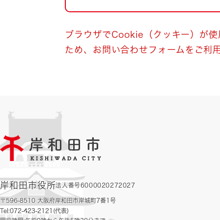
自然・環境・公園
住宅
引っ越し
おくやみ
ブラウザでCookie（クッキー）が
ため、お問い合わせフォームをご利
男女共同参画
地域コミュニティ
ティア・協働
道路・河川・交通
まちづくり
文化
国際交流
とじる
岸和田市役所
法人番号6000020272027
〒596-8510 大阪府岸和田市岸城町7番1号
Tel:072-423-2121(代表)