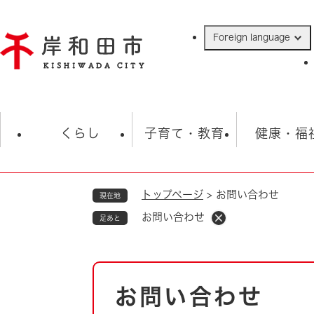
ペ
ー
Foreign language
ジ
の
先
頭
で
防災・緊急情報
救急・消防
ハ
す
くらし
子育て・教育
健康・福
。
トップページ
>
お問い合わせ
現在地
相談
学校
住民票・戸籍
観光
福祉・
お問い合わせ
足あと
税金
保険・年金
歴史
ごみ・衛生・動物
救急・消防
本
お問い合わせ
防災・防犯
文
上水道・下水道