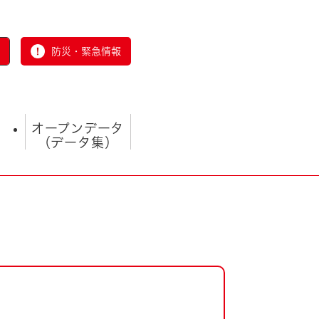
防災・緊急情報
オープンデータ
（データ集）
とじる