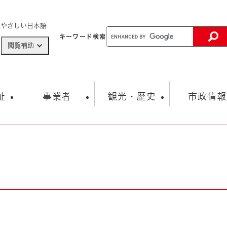
メニューを飛ばして本文へ
やさしい日本語
キーワード
検索
閲覧補助
ザードマップ
AED設置箇所
祉
事業者
観光・歴史
市政情報
健康・生活
子育て
市の概要
入札・契約情報
観光スポット
生涯学習・スポーツ
オープンデータ
総合計画
まちづくり・協働
行財政
産業振興
動画情報
人権・平和
税金
とじる
とじる
市政
環境
職員採用情報
福祉・介護
とじる
市役所・施設の案内