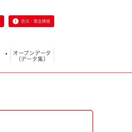
防災・緊急情報
オープンデータ
（データ集）
とじる