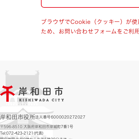
自然・環境・公園
住宅
引っ越し
おくやみ
ブラウザでCookie（クッキー）が
ため、お問い合わせフォームをご利
男女共同参画
地域コミュニティ
ティア・協働
道路・河川・交通
まちづくり
文化
国際交流
とじる
岸和田市役所
法人番号6000020272027
〒596-8510 大阪府岸和田市岸城町7番1号
Tel:072-423-2121(代表)