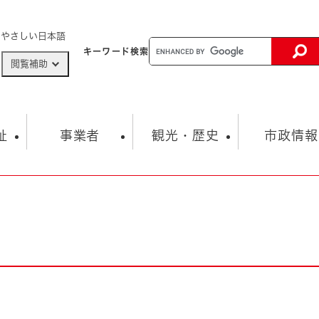
メニューを飛ばして本文へ
やさしい日本語
キーワード
検索
閲覧補助
ザードマップ
AED設置箇所
祉
事業者
観光・歴史
市政情報
健康・生活
子育て
市の概要
入札・契約情報
観光スポット
生涯学習・スポーツ
オープンデータ
総合計画
まちづくり・協働
行財政
産業振興
動画情報
人権・平和
税金
とじる
とじる
市政
環境
職員採用情報
福祉・介護
とじる
市役所・施設の案内