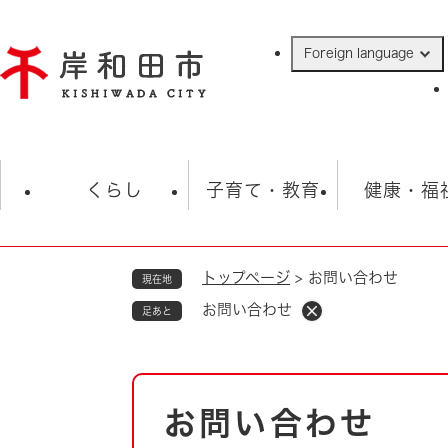
ペ
ー
Foreign language
ジ
の
先
頭
で
防災・緊急情報
救急・消防
ハ
す
くらし
子育て・教育
健康・福
。
トップページ
>
お問い合わせ
現在地
相談
学校
住民票・戸籍
観光
福祉・
お問い合わせ
足あと
税金
保険・年金
歴史
ごみ・衛生・動物
救急・消防
本
お問い合わせ
防災・防犯
文
上水道・下水道