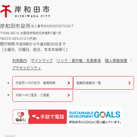
岸和田市役所
法人番号6000020272027
〒596-8510 大阪府岸和田市岸城町7番1号
Tel:072-423-2121(代表)
開庁時間:午前9時から午後5時30分まで
（土曜日、日曜日、祝日、年末年始除く）
利用案内
サイトマップ
リンク・著作権・免責事項
個人情報保護
アクセシビリティ
市役所への行き方・業務時間
組織別連絡先一覧
市政へのご意見・ご提案