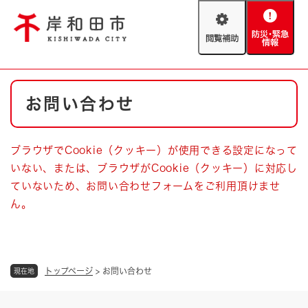
ペ
メニューを飛ばして本文へ
ー
閲
防
ジ
覧
災
の
補
・
先
助
緊
頭
Foreign language
本
急
で
防災・緊急情報
救急・消防
お問い合わせ
文
情
す
報
。
やさしい日本語
ハザードマップ
AED設置箇所
ブラウザでCookie（クッキー）が使用できる設定になって
文字サイズ
拡大
標準
いない、または、ブラウザがCookie（クッキー）に対応し
とじる
ていないため、お問い合わせフォームをご利用頂けませ
背景色変更
白
黒
青
ん。
とじる
トップページ
>
お問い合わせ
現在地