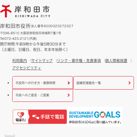
岸和田市役所
法人番号6000020272027
〒596-8510 大阪府岸和田市岸城町7番1号
Tel:072-423-2121(代表)
開庁時間:午前9時から午後5時30分まで
（土曜日、日曜日、祝日、年末年始除く）
利用案内
サイトマップ
リンク・著作権・免責事項
個人情報保護
アクセシビリティ
市役所への行き方・業務時間
組織別連絡先一覧
市政へのご意見・ご提案