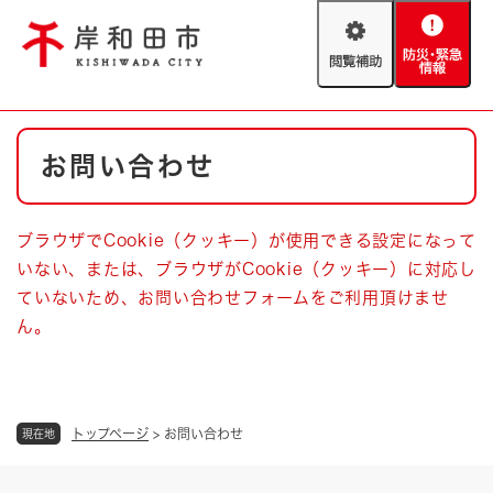
ペ
メニューを飛ばして本文へ
ー
閲
防
ジ
覧
災
の
補
・
先
助
緊
頭
Foreign language
本
急
で
防災・緊急情報
救急・消防
お問い合わせ
文
情
す
報
。
やさしい日本語
ハザードマップ
AED設置箇所
ブラウザでCookie（クッキー）が使用できる設定になって
文字サイズ
拡大
標準
いない、または、ブラウザがCookie（クッキー）に対応し
とじる
ていないため、お問い合わせフォームをご利用頂けませ
背景色変更
白
黒
青
ん。
とじる
トップページ
>
お問い合わせ
現在地