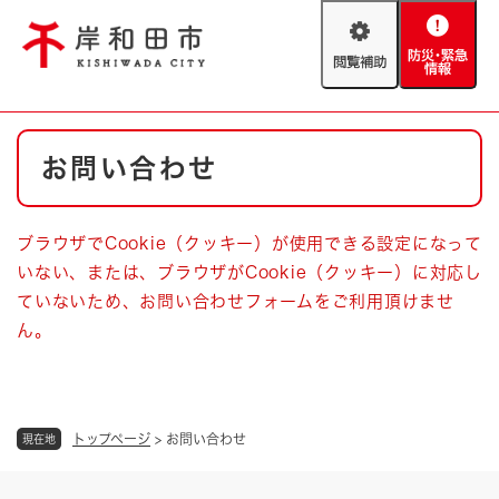
ペ
メニューを飛ばして本文へ
ー
閲
防
ジ
覧
災
の
補
・
先
助
緊
頭
Foreign language
本
急
で
防災・緊急情報
救急・消防
お問い合わせ
文
情
す
報
。
やさしい日本語
ハザードマップ
AED設置箇所
ブラウザでCookie（クッキー）が使用できる設定になって
文字サイズ
拡大
標準
いない、または、ブラウザがCookie（クッキー）に対応し
とじる
ていないため、お問い合わせフォームをご利用頂けませ
背景色変更
白
黒
青
ん。
とじる
トップページ
>
お問い合わせ
現在地