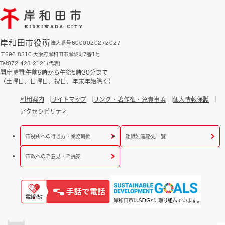
岸和田市役所
法人番号6000020272027
〒596-8510 大阪府岸和田市岸城町7番1号
Tel:072-423-2121(代表)
開庁時間:午前9時から午後5時30分まで
（土曜日、日曜日、祝日、年末年始除く）
利用案内
サイトマップ
リンク・著作権・免責事項
個人情報保護
アクセシビリティ
市役所への行き方・業務時間
組織別連絡先一覧
市政へのご意見・ご提案