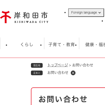
ペ
ー
Foreign language
ジ
の
先
頭
で
防災・緊急情報
救急・消防
ハ
す
くらし
子育て・教育
健康・福
。
トップページ
>
お問い合わせ
現在地
相談
学校
住民票・戸籍
観光
福祉・
お問い合わせ
足あと
税金
保険・年金
歴史
ごみ・衛生・動物
救急・消防
本
お問い合わせ
防災・防犯
文
上水道・下水道