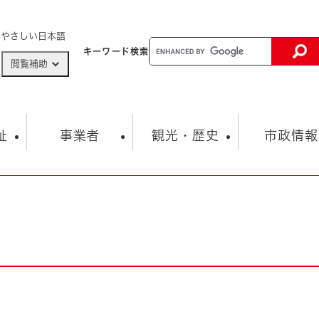
メニューを飛ばして本文へ
やさしい日本語
キーワード
検索
閲覧補助
ザードマップ
AED設置箇所
祉
事業者
観光・歴史
市政情報
健康・生活
子育て
市の概要
入札・契約情報
観光スポット
生涯学習・スポーツ
オープンデータ
総合計画
まちづくり・協働
行財政
産業振興
動画情報
人権・平和
税金
とじる
とじる
市政
環境
職員採用情報
福祉・介護
とじる
市役所・施設の案内