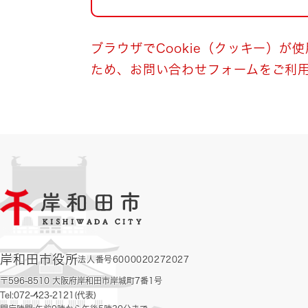
自然・環境・公園
住宅
引っ越し
おくやみ
ブラウザでCookie（クッキー）が
ため、お問い合わせフォームをご利
男女共同参画
地域コミュニティ
ティア・協働
道路・河川・交通
まちづくり
文化
国際交流
とじる
岸和田市役所
法人番号6000020272027
〒596-8510 大阪府岸和田市岸城町7番1号
Tel:072-423-2121(代表)