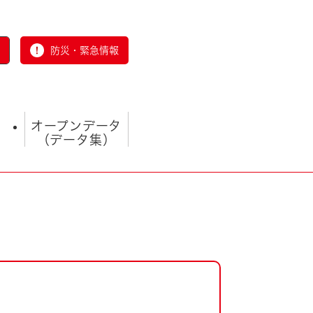
防災・緊急情報
オープンデータ
（データ集）
とじる