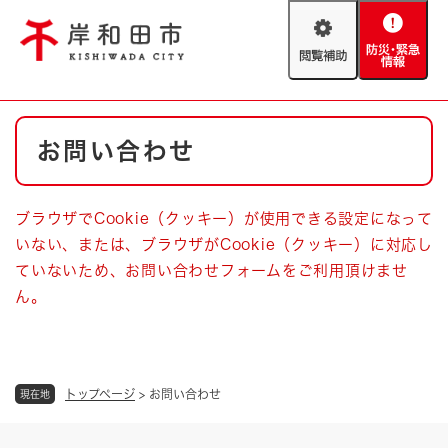
ペ
メニューを飛ばして本文へ
ー
閲
防
ジ
覧
災
の
補
・
先
助
緊
頭
Foreign language
本
急
で
防災・緊急情報
救急・消防
お問い合わせ
文
情
す
報
。
やさしい日本語
ハザードマップ
AED設置箇所
ブラウザでCookie（クッキー）が使用できる設定になって
文字サイズ
拡大
標準
いない、または、ブラウザがCookie（クッキー）に対応し
とじる
ていないため、お問い合わせフォームをご利用頂けませ
背景色変更
白
黒
青
ん。
とじる
トップページ
>
お問い合わせ
現在地