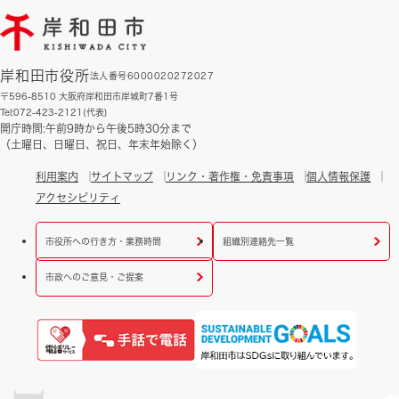
岸和田市役所
法人番号6000020272027
〒596-8510 大阪府岸和田市岸城町7番1号
Tel:072-423-2121(代表)
開庁時間:午前9時から午後5時30分まで
（土曜日、日曜日、祝日、年末年始除く）
利用案内
サイトマップ
リンク・著作権・免責事項
個人情報保護
アクセシビリティ
市役所への行き方・業務時間
組織別連絡先一覧
市政へのご意見・ご提案