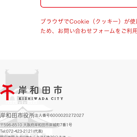
自然・環境・公園
住宅
引っ越し
おくやみ
ブラウザでCookie（クッキー）が
ため、お問い合わせフォームをご利
男女共同参画
地域コミュニティ
ティア・協働
道路・河川・交通
まちづくり
文化
国際交流
とじる
岸和田市役所
法人番号6000020272027
〒596-8510 大阪府岸和田市岸城町7番1号
Tel:072-423-2121(代表)