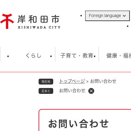
ペ
ー
Foreign language
ジ
の
先
頭
で
防災・緊急情報
救急・消防
ハ
す
くらし
子育て・教育
健康・福
。
トップページ
>
お問い合わせ
現在地
相談
学校
住民票・戸籍
観光
福祉・
お問い合わせ
足あと
税金
保険・年金
歴史
ごみ・衛生・動物
救急・消防
本
お問い合わせ
防災・防犯
文
上水道・下水道