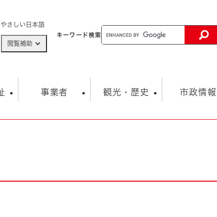
メニューを飛ばして本文へ
やさしい日本語
キーワード
検索
閲覧補助
ザードマップ
AED設置箇所
祉
事業者
観光・歴史
市政情報
健康・生活
子育て
市の概要
入札・契約情報
観光スポット
生涯学習・スポーツ
オープンデータ
総合計画
まちづくり・協働
行財政
産業振興
動画情報
人権・平和
税金
とじる
とじる
市政
環境
職員採用情報
福祉・介護
とじる
市役所・施設の案内