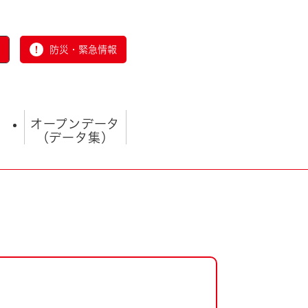
防災・緊急情報
オープンデータ
（データ集）
とじる