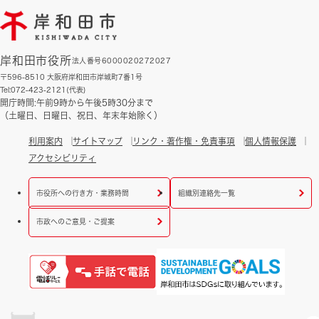
岸和田市役所
法人番号6000020272027
〒596-8510 大阪府岸和田市岸城町7番1号
Tel:072-423-2121(代表)
開庁時間:午前9時から午後5時30分まで
（土曜日、日曜日、祝日、年末年始除く）
利用案内
サイトマップ
リンク・著作権・免責事項
個人情報保護
アクセシビリティ
市役所への行き方・業務時間
組織別連絡先一覧
市政へのご意見・ご提案