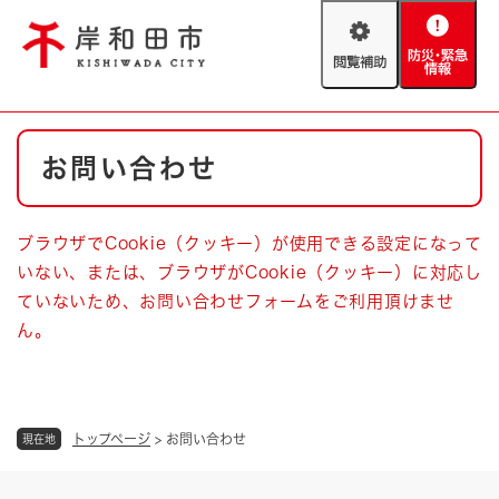
ペ
メニューを飛ばして本文へ
ー
閲
防
ジ
覧
災
の
補
・
先
助
緊
頭
Foreign language
本
急
で
防災・緊急情報
救急・消防
お問い合わせ
文
情
す
報
。
やさしい日本語
ハザードマップ
AED設置箇所
ブラウザでCookie（クッキー）が使用できる設定になって
文字サイズ
拡大
標準
いない、または、ブラウザがCookie（クッキー）に対応し
とじる
ていないため、お問い合わせフォームをご利用頂けませ
背景色変更
白
黒
青
ん。
とじる
トップページ
>
お問い合わせ
現在地