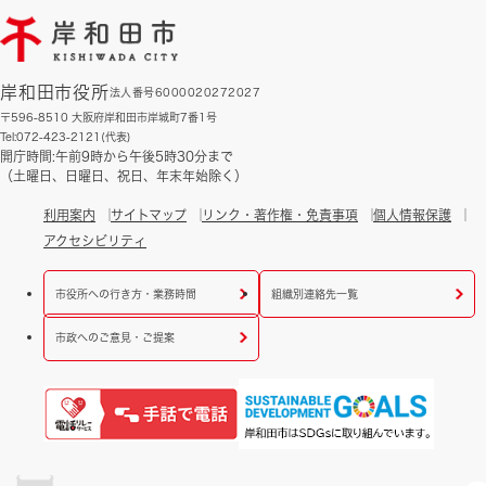
岸和田市役所
法人番号6000020272027
〒596-8510 大阪府岸和田市岸城町7番1号
Tel:072-423-2121(代表)
開庁時間:午前9時から午後5時30分まで
（土曜日、日曜日、祝日、年末年始除く）
利用案内
サイトマップ
リンク・著作権・免責事項
個人情報保護
アクセシビリティ
市役所への行き方・業務時間
組織別連絡先一覧
市政へのご意見・ご提案