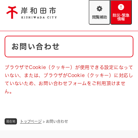
ペ
メニューを飛ばして本文へ
ー
閲
防
ジ
覧
災
の
補
・
先
助
緊
頭
Foreign language
本
急
で
防災・緊急情報
救急・消防
お問い合わせ
文
情
す
報
。
やさしい日本語
ハザードマップ
AED設置箇所
ブラウザでCookie（クッキー）が使用できる設定になって
文字サイズ
拡大
標準
いない、または、ブラウザがCookie（クッキー）に対応し
とじる
ていないため、お問い合わせフォームをご利用頂けませ
背景色変更
白
黒
青
ん。
とじる
トップページ
>
お問い合わせ
現在地