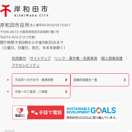
岸和田市役所
法人番号6000020272027
〒596-8510 大阪府岸和田市岸城町7番1号
Tel:072-423-2121(代表)
開庁時間:午前9時から午後5時30分まで
（土曜日、日曜日、祝日、年末年始除く）
利用案内
サイトマップ
リンク・著作権・免責事項
個人情報保護
アクセシビリティ
市役所への行き方・業務時間
組織別連絡先一覧
市政へのご意見・ご提案