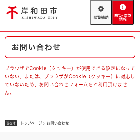
ペ
メニューを飛ばして本文へ
ー
閲
防
ジ
覧
災
の
補
・
先
助
緊
頭
Foreign language
本
急
で
防災・緊急情報
救急・消防
お問い合わせ
文
情
す
報
。
やさしい日本語
ハザードマップ
AED設置箇所
ブラウザでCookie（クッキー）が使用できる設定になって
文字サイズ
拡大
標準
いない、または、ブラウザがCookie（クッキー）に対応し
とじる
ていないため、お問い合わせフォームをご利用頂けませ
背景色変更
白
黒
青
ん。
とじる
トップページ
>
お問い合わせ
現在地