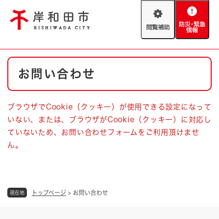
ペ
メニューを飛ばして本文へ
ー
閲
防
ジ
覧
災
の
補
・
先
助
緊
頭
Foreign language
本
急
で
防災・緊急情報
救急・消防
お問い合わせ
文
情
す
報
。
やさしい日本語
ハザードマップ
AED設置箇所
ブラウザでCookie（クッキー）が使用できる設定になって
文字サイズ
拡大
標準
いない、または、ブラウザがCookie（クッキー）に対応し
とじる
ていないため、お問い合わせフォームをご利用頂けませ
背景色変更
白
黒
青
ん。
とじる
トップページ
>
お問い合わせ
現在地