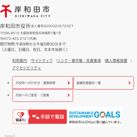
岸和田市役所
法人番号6000020272027
〒596-8510 大阪府岸和田市岸城町7番1号
Tel:072-423-2121(代表)
開庁時間:午前9時から午後5時30分まで
（土曜日、日曜日、祝日、年末年始除く）
利用案内
サイトマップ
リンク・著作権・免責事項
個人情報保護
アクセシビリティ
市役所への行き方・業務時間
組織別連絡先一覧
市政へのご意見・ご提案