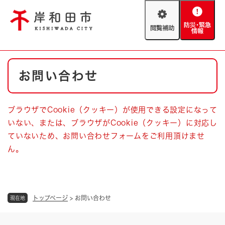
ペ
メニューを飛ばして本文へ
ー
閲
防
ジ
覧
災
の
補
・
先
助
緊
頭
Foreign language
本
急
で
防災・緊急情報
救急・消防
お問い合わせ
文
情
す
報
。
やさしい日本語
ハザードマップ
AED設置箇所
ブラウザでCookie（クッキー）が使用できる設定になって
文字サイズ
拡大
標準
いない、または、ブラウザがCookie（クッキー）に対応し
とじる
ていないため、お問い合わせフォームをご利用頂けませ
背景色変更
白
黒
青
ん。
とじる
トップページ
>
お問い合わせ
現在地