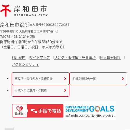
岸和田市役所
法人番号6000020272027
〒596-8510 大阪府岸和田市岸城町7番1号
Tel:072-423-2121(代表)
開庁時間:午前9時から午後5時30分まで
（土曜日、日曜日、祝日、年末年始除く）
利用案内
サイトマップ
リンク・著作権・免責事項
個人情報保護
アクセシビリティ
市役所への行き方・業務時間
組織別連絡先一覧
市政へのご意見・ご提案