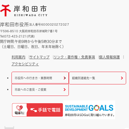
岸和田市役所
法人番号6000020272027
〒596-8510 大阪府岸和田市岸城町7番1号
Tel:072-423-2121(代表)
開庁時間:午前9時から午後5時30分まで
（土曜日、日曜日、祝日、年末年始除く）
利用案内
サイトマップ
リンク・著作権・免責事項
個人情報保護
アクセシビリティ
市役所への行き方・業務時間
組織別連絡先一覧
市政へのご意見・ご提案