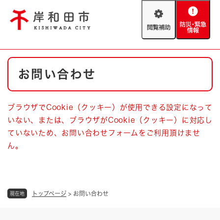
ペ
メニューを飛ばして本文へ
ー
閲
防
ジ
覧
災
の
補
・
先
助
緊
頭
Foreign language
本
急
で
防災・緊急情報
救急・消防
お問い合わせ
文
情
す
報
。
やさしい日本語
ハザードマップ
AED設置箇所
ブラウザでCookie（クッキー）が使用できる設定になって
文字サイズ
拡大
標準
いない、または、ブラウザがCookie（クッキー）に対応し
とじる
ていないため、お問い合わせフォームをご利用頂けませ
背景色変更
白
黒
青
ん。
とじる
トップページ
>
お問い合わせ
現在地