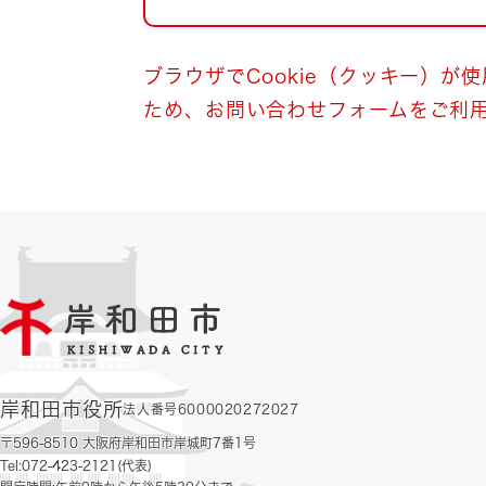
自然・環境・公園
住宅
引っ越し
おくやみ
ブラウザでCookie（クッキー）が
ため、お問い合わせフォームをご利
男女共同参画
地域コミュニティ
ティア・協働
道路・河川・交通
まちづくり
文化
国際交流
とじる
岸和田市役所
法人番号6000020272027
〒596-8510 大阪府岸和田市岸城町7番1号
Tel:072-423-2121(代表)