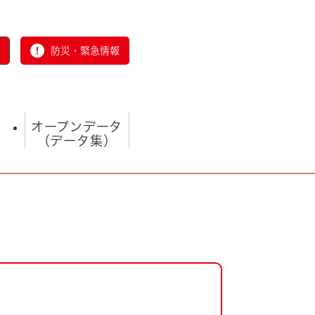
防災・緊急情報
オープンデータ
（データ集）
とじる