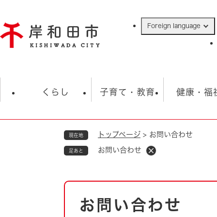
ペ
ー
Foreign language
ジ
の
先
頭
で
防災・緊急情報
救急・消防
ハ
す
くらし
子育て・教育
健康・福
。
トップページ
>
お問い合わせ
現在地
相談
学校
住民票・戸籍
観光
福祉・
お問い合わせ
足あと
税金
保険・年金
歴史
ごみ・衛生・動物
救急・消防
本
お問い合わせ
防災・防犯
文
上水道・下水道