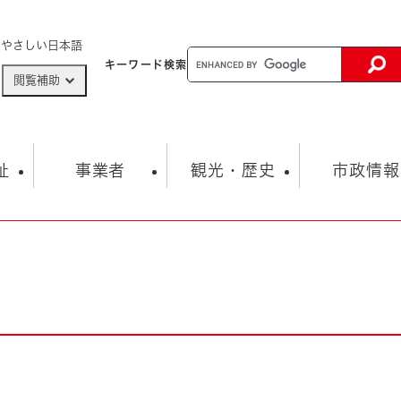
メニューを飛ばして本文へ
やさしい日本語
キーワード
検索
閲覧補助
ザードマップ
AED設置箇所
祉
事業者
観光・歴史
市政情報
健康・生活
子育て
市の概要
入札・契約情報
観光スポット
生涯学習・スポーツ
オープンデータ
総合計画
まちづくり・協働
行財政
産業振興
動画情報
人権・平和
税金
とじる
とじる
市政
環境
職員採用情報
福祉・介護
とじる
市役所・施設の案内