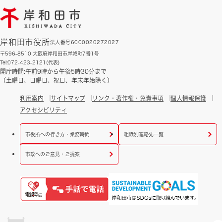
岸和田市役所
法人番号6000020272027
〒596-8510 大阪府岸和田市岸城町7番1号
Tel:072-423-2121(代表)
開庁時間:午前9時から午後5時30分まで
（土曜日、日曜日、祝日、年末年始除く）
利用案内
サイトマップ
リンク・著作権・免責事項
個人情報保護
アクセシビリティ
市役所への行き方・業務時間
組織別連絡先一覧
市政へのご意見・ご提案