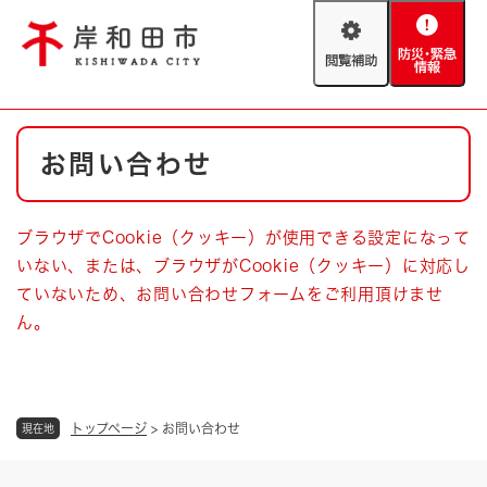
ペ
メニューを飛ばして本文へ
ー
閲
防
ジ
覧
災
の
補
・
先
助
緊
頭
Foreign language
本
急
で
防災・緊急情報
救急・消防
お問い合わせ
文
情
す
報
。
やさしい日本語
ハザードマップ
AED設置箇所
ブラウザでCookie（クッキー）が使用できる設定になって
文字サイズ
拡大
標準
いない、または、ブラウザがCookie（クッキー）に対応し
とじる
ていないため、お問い合わせフォームをご利用頂けませ
背景色変更
白
黒
青
ん。
とじる
トップページ
>
お問い合わせ
現在地