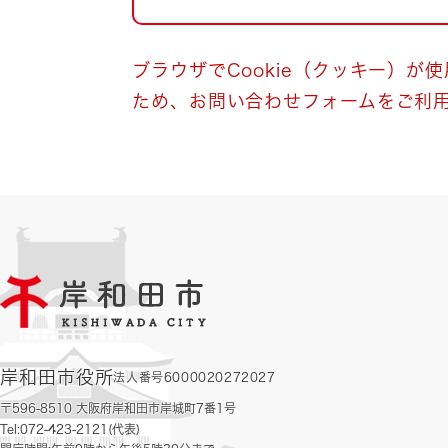
自然・環境・公園
住宅
引っ越し
おくやみ
ブラウザでCookie（クッキー）が
ため、お問い合わせフォームをご利
男女共同参画
地域コミュニティ
ティア・協働
道路・河川・交通
まちづくり
文化
国際交流
とじる
岸和田市役所
法人番号6000020272027
〒596-8510 大阪府岸和田市岸城町7番1号
Tel:072-423-2121(代表)