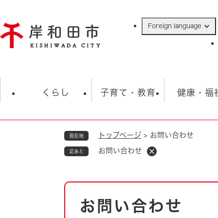
ペ
ー
Foreign language
ジ
の
先
頭
で
防災・緊急情報
救急・消防
ハ
す
くらし
子育て・教育
健康・福
。
トップページ
>
お問い合わせ
現在地
相談
学校
住民票・戸籍
観光
福祉・
お問い合わせ
足あと
税金
保険・年金
歴史
ごみ・衛生・動物
救急・消防
本
お問い合わせ
防災・防犯
文
上水道・下水道