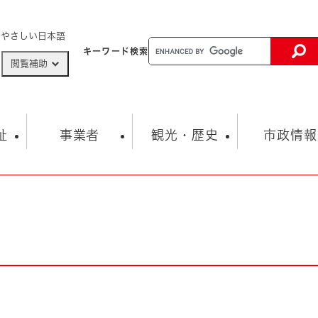
メニューを飛ばして本文へ
やさしい日本語
キーワード
検索
閲覧補助
ザードマップ
AED設置箇所
祉
事業者
観光・歴史
市政情報
健康・生活
子育て
市の概要
入札・契約情報
観光スポット
生涯学習・スポーツ
オープンデータ
総合計画
まちづくり・協働
行財政
産業振興
動画情報
人権・平和
税金
とじる
とじる
市政
環境
職員採用情報
福祉・介護
とじる
市役所・施設の案内