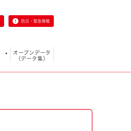
防災・緊急情報
オープンデータ
（データ集）
とじる