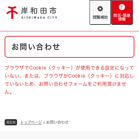
ペ
メニューを飛ばして本文へ
ー
閲
防
ジ
覧
災
の
補
・
先
助
緊
頭
Foreign language
本
急
で
防災・緊急情報
救急・消防
お問い合わせ
文
情
す
報
。
やさしい日本語
ハザードマップ
AED設置箇所
ブラウザでCookie（クッキー）が使用できる設定になって
文字サイズ
拡大
標準
いない、または、ブラウザがCookie（クッキー）に対応し
とじる
ていないため、お問い合わせフォームをご利用頂けませ
背景色変更
白
黒
青
ん。
とじる
トップページ
>
お問い合わせ
現在地