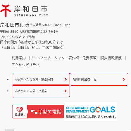
岸和田市役所
法人番号6000020272027
〒596-8510 大阪府岸和田市岸城町7番1号
Tel:072-423-2121(代表)
開庁時間:午前9時から午後5時30分まで
（土曜日、日曜日、祝日、年末年始除く）
利用案内
サイトマップ
リンク・著作権・免責事項
個人情報保護
アクセシビリティ
市役所への行き方・業務時間
組織別連絡先一覧
市政へのご意見・ご提案