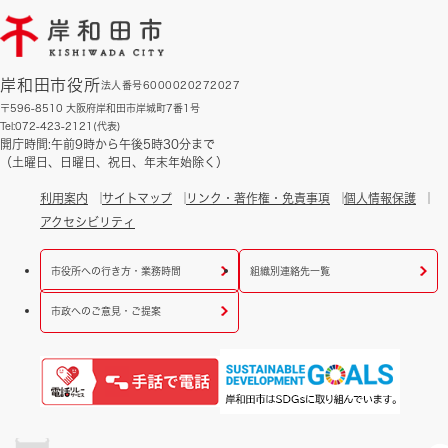
岸和田市役所
法人番号6000020272027
〒596-8510 大阪府岸和田市岸城町7番1号
Tel:072-423-2121(代表)
開庁時間:午前9時から午後5時30分まで
（土曜日、日曜日、祝日、年末年始除く）
利用案内
サイトマップ
リンク・著作権・免責事項
個人情報保護
アクセシビリティ
市役所への行き方・業務時間
組織別連絡先一覧
市政へのご意見・ご提案