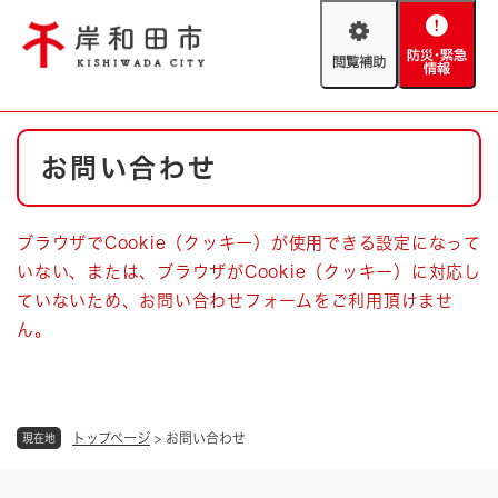
ペ
メニューを飛ばして本文へ
ー
閲
防
ジ
覧
災
の
補
・
先
助
緊
頭
Foreign language
本
急
で
防災・緊急情報
救急・消防
お問い合わせ
文
情
す
報
。
やさしい日本語
ハザードマップ
AED設置箇所
ブラウザでCookie（クッキー）が使用できる設定になって
文字サイズ
拡大
標準
いない、または、ブラウザがCookie（クッキー）に対応し
とじる
ていないため、お問い合わせフォームをご利用頂けませ
背景色変更
白
黒
青
ん。
とじる
トップページ
>
お問い合わせ
現在地