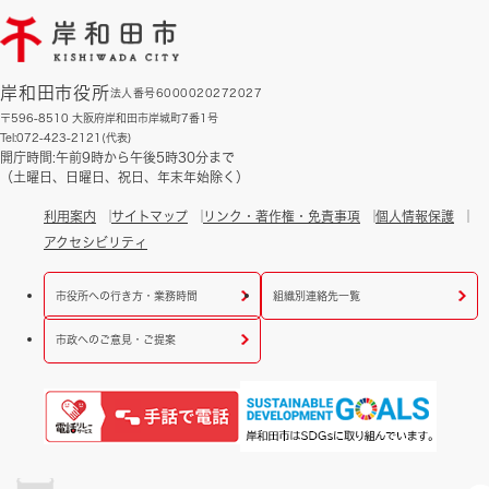
岸和田市役所
法人番号6000020272027
〒596-8510 大阪府岸和田市岸城町7番1号
Tel:072-423-2121(代表)
開庁時間:午前9時から午後5時30分まで
（土曜日、日曜日、祝日、年末年始除く）
利用案内
サイトマップ
リンク・著作権・免責事項
個人情報保護
アクセシビリティ
市役所への行き方・業務時間
組織別連絡先一覧
市政へのご意見・ご提案