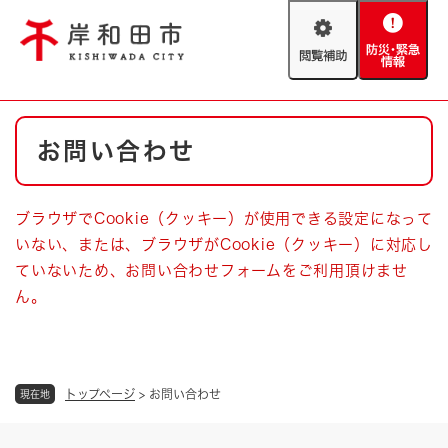
ペ
メニューを飛ばして本文へ
ー
閲
防
ジ
覧
災
の
補
・
先
助
緊
頭
Foreign language
本
急
で
防災・緊急情報
救急・消防
お問い合わせ
文
情
す
報
。
やさしい日本語
ハザードマップ
AED設置箇所
ブラウザでCookie（クッキー）が使用できる設定になって
文字サイズ
拡大
標準
いない、または、ブラウザがCookie（クッキー）に対応し
とじる
ていないため、お問い合わせフォームをご利用頂けませ
背景色変更
白
黒
青
ん。
とじる
トップページ
>
お問い合わせ
現在地