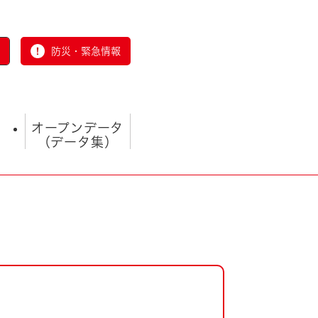
防災・緊急情報
オープンデータ
（データ集）
とじる