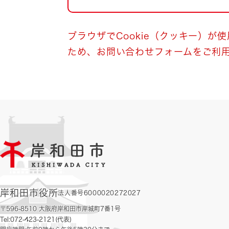
自然・環境・公園
住宅
引っ越し
おくやみ
ブラウザでCookie（クッキー）が
ため、お問い合わせフォームをご利
男女共同参画
地域コミュニティ
ティア・協働
道路・河川・交通
まちづくり
文化
国際交流
とじる
岸和田市役所
法人番号6000020272027
〒596-8510 大阪府岸和田市岸城町7番1号
Tel:072-423-2121(代表)