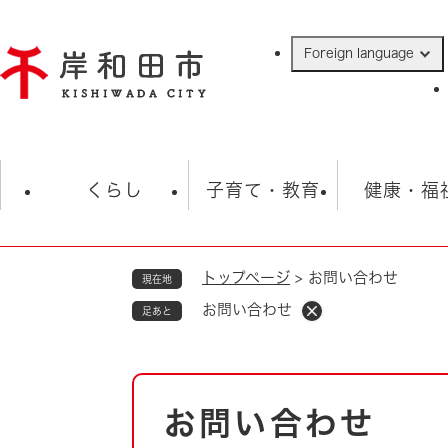
ペ
ー
Foreign language
ジ
の
先
頭
で
防災・緊急情報
救急・消防
ハ
す
くらし
子育て・教育
健康・福
。
トップページ
>
お問い合わせ
現在地
相談
学校
住民票・戸籍
観光
福祉・
お問い合わせ
足あと
税金
保険・年金
歴史
ごみ・衛生・動物
救急・消防
本
お問い合わせ
防災・防犯
文
上水道・下水道