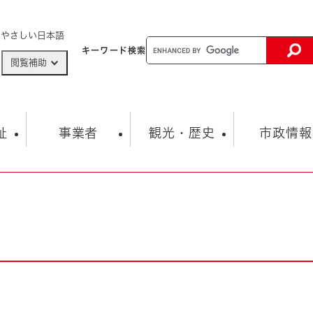
メニューを飛ばして本文へ
やさしい日本語
キーワード
検索
閲覧補助
ザードマップ
AED設置箇所
祉
事業者
観光・歴史
市政情報
健康・生活
子育て
市の概要
入札・契約情報
観光スポット
生涯学習・スポーツ
オープンデータ
総合計画
まちづくり・協働
行財政
産業振興
動画情報
人権・平和
税金
とじる
とじる
市政
環境
職員採用情報
福祉・介護
とじる
市役所・施設の案内