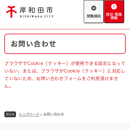
ペ
メニューを飛ばして本文へ
ー
閲
防
ジ
覧
災
の
補
・
先
助
緊
頭
Foreign language
本
急
で
防災・緊急情報
救急・消防
お問い合わせ
文
情
す
報
。
やさしい日本語
ハザードマップ
AED設置箇所
ブラウザでCookie（クッキー）が使用できる設定になって
文字サイズ
拡大
標準
いない、または、ブラウザがCookie（クッキー）に対応し
とじる
ていないため、お問い合わせフォームをご利用頂けませ
背景色変更
白
黒
青
ん。
とじる
トップページ
>
お問い合わせ
現在地