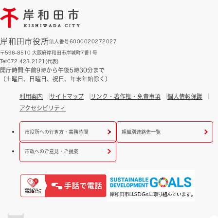
岸和田市役所
法人番号6000020272027
〒596-8510 大阪府岸和田市岸城町7番1号
Tel:072-423-2121(代表)
開庁時間:午前9時から午後5時30分まで
（土曜日、日曜日、祝日、年末年始除く）
利用案内
サイトマップ
リンク・著作権・免責事項
個人情報保護
アクセシビリティ
市役所への行き方・業務時間
組織別連絡先一覧
市政へのご意見・ご提案