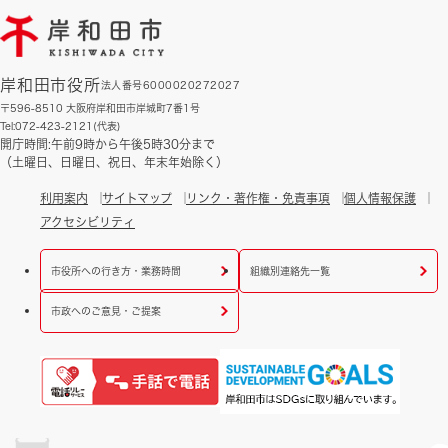
岸和田市役所
法人番号6000020272027
〒596-8510 大阪府岸和田市岸城町7番1号
Tel:072-423-2121(代表)
開庁時間:午前9時から午後5時30分まで
（土曜日、日曜日、祝日、年末年始除く）
利用案内
サイトマップ
リンク・著作権・免責事項
個人情報保護
アクセシビリティ
市役所への行き方・業務時間
組織別連絡先一覧
市政へのご意見・ご提案