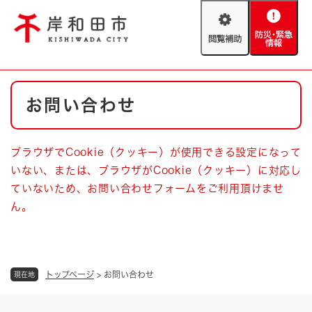
ペ
メニューを飛ばして本文へ
ー
閲
防
ジ
覧
災
の
補
・
先
助
緊
頭
Foreign language
本
急
で
防災・緊急情報
救急・消防
お問い合わせ
文
情
す
報
。
やさしい日本語
ハザードマップ
AED設置箇所
ブラウザでCookie（クッキー）が使用できる設定になって
文字サイズ
拡大
標準
いない、または、ブラウザがCookie（クッキー）に対応し
とじる
ていないため、お問い合わせフォームをご利用頂けませ
背景色変更
白
黒
青
ん。
とじる
トップページ
>
お問い合わせ
現在地