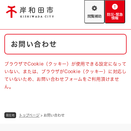
ペ
メニューを飛ばして本文へ
ー
閲
防
ジ
覧
災
の
補
・
先
助
緊
頭
Foreign language
本
急
で
防災・緊急情報
救急・消防
お問い合わせ
文
情
す
報
。
やさしい日本語
ハザードマップ
AED設置箇所
ブラウザでCookie（クッキー）が使用できる設定になって
文字サイズ
拡大
標準
いない、または、ブラウザがCookie（クッキー）に対応し
とじる
ていないため、お問い合わせフォームをご利用頂けませ
背景色変更
白
黒
青
ん。
とじる
トップページ
>
お問い合わせ
現在地