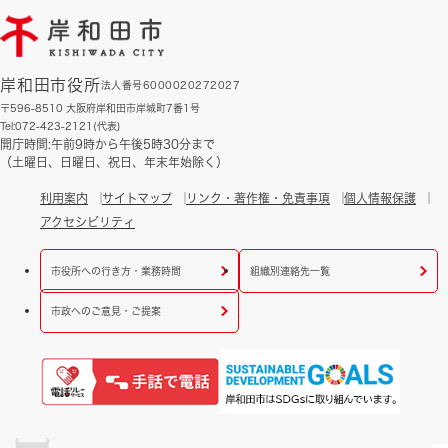
岸和田市役所
法人番号6000020272027
〒596-8510 大阪府岸和田市岸城町7番1号
Tel:072-423-2121(代表)
開庁時間:午前9時から午後5時30分まで
（土曜日、日曜日、祝日、年末年始除く）
利用案内
サイトマップ
リンク・著作権・免責事項
個人情報保護
アクセシビリティ
市役所への行き方・業務時間
組織別連絡先一覧
市政へのご意見・ご提案