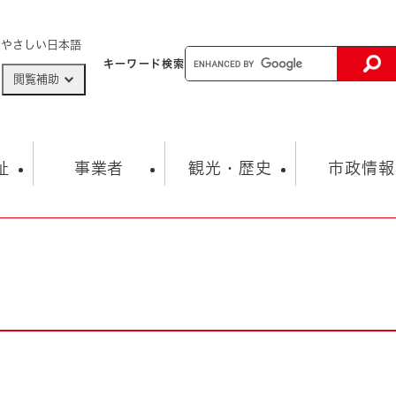
メニューを飛ばして本文へ
やさしい日本語
キーワード
検索
閲覧補助
ザードマップ
AED設置箇所
祉
事業者
観光・歴史
市政情報
健康・生活
子育て
市の概要
入札・契約情報
観光スポット
生涯学習・スポーツ
オープンデータ
総合計画
まちづくり・協働
行財政
産業振興
動画情報
人権・平和
税金
とじる
とじる
市政
環境
職員採用情報
福祉・介護
とじる
市役所・施設の案内