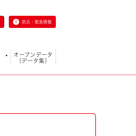
防災・緊急情報
オープンデータ
（データ集）
とじる