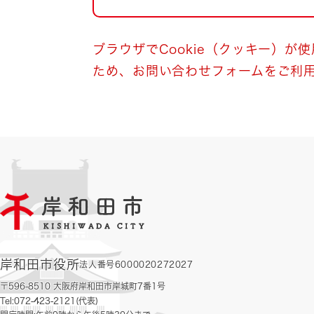
自然・環境・公園
住宅
引っ越し
おくやみ
ブラウザでCookie（クッキー）が
ため、お問い合わせフォームをご利
男女共同参画
地域コミュニティ
ティア・協働
道路・河川・交通
まちづくり
文化
国際交流
とじる
岸和田市役所
法人番号6000020272027
〒596-8510 大阪府岸和田市岸城町7番1号
Tel:072-423-2121(代表)