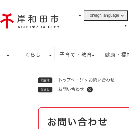
ペ
ー
Foreign language
ジ
の
先
頭
で
防災・緊急情報
救急・消防
ハ
す
くらし
子育て・教育
健康・福
。
トップページ
>
お問い合わせ
現在地
相談
学校
住民票・戸籍
観光
福祉・
お問い合わせ
足あと
税金
保険・年金
歴史
ごみ・衛生・動物
救急・消防
本
お問い合わせ
防災・防犯
文
上水道・下水道