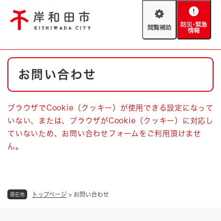
ペ
メニューを飛ばして本文へ
ー
閲
防
ジ
覧
災
の
補
・
先
助
緊
頭
Foreign language
本
急
で
防災・緊急情報
救急・消防
お問い合わせ
文
情
す
報
。
やさしい日本語
ハザードマップ
AED設置箇所
ブラウザでCookie（クッキー）が使用できる設定になって
文字サイズ
拡大
標準
いない、または、ブラウザがCookie（クッキー）に対応し
とじる
ていないため、お問い合わせフォームをご利用頂けませ
背景色変更
白
黒
青
ん。
とじる
トップページ
>
お問い合わせ
現在地