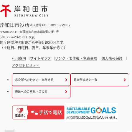
岸和田市役所
法人番号6000020272027
〒596-8510 大阪府岸和田市岸城町7番1号
Tel:072-423-2121(代表)
開庁時間:午前9時から午後5時30分まで
（土曜日、日曜日、祝日、年末年始除く）
利用案内
サイトマップ
リンク・著作権・免責事項
個人情報保護
アクセシビリティ
市役所への行き方・業務時間
組織別連絡先一覧
市政へのご意見・ご提案