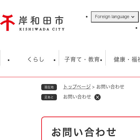
ペ
ー
Foreign language
ジ
の
先
頭
で
防災・緊急情報
救急・消防
ハ
す
くらし
子育て・教育
健康・福
。
トップページ
>
お問い合わせ
現在地
相談
学校
住民票・戸籍
観光
福祉・
お問い合わせ
足あと
税金
保険・年金
歴史
ごみ・衛生・動物
救急・消防
本
お問い合わせ
防災・防犯
文
上水道・下水道