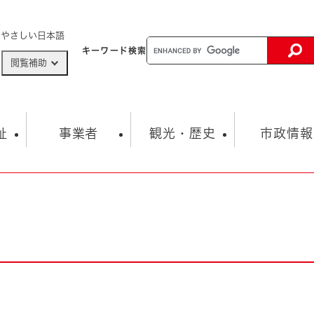
メニューを飛ばして本文へ
やさしい日本語
キーワード
検索
閲覧補助
ザードマップ
AED設置箇所
祉
事業者
観光・歴史
市政情報
健康・生活
子育て
市の概要
入札・契約情報
観光スポット
生涯学習・スポーツ
オープンデータ
総合計画
まちづくり・協働
行財政
産業振興
動画情報
人権・平和
税金
とじる
とじる
市政
環境
職員採用情報
福祉・介護
とじる
市役所・施設の案内