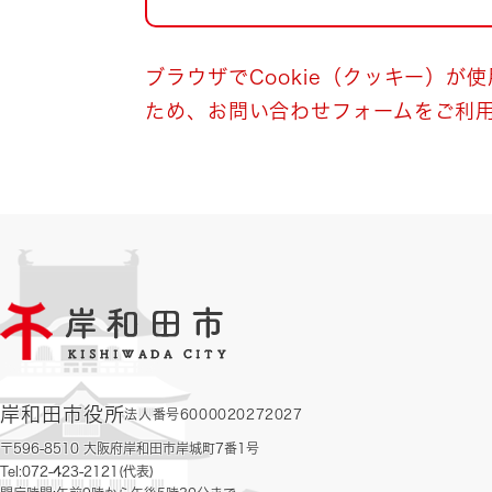
自然・環境・公園
住宅
引っ越し
おくやみ
ブラウザでCookie（クッキー）が
ため、お問い合わせフォームをご利
男女共同参画
地域コミュニティ
ティア・協働
道路・河川・交通
まちづくり
文化
国際交流
とじる
岸和田市役所
法人番号6000020272027
〒596-8510 大阪府岸和田市岸城町7番1号
Tel:072-423-2121(代表)