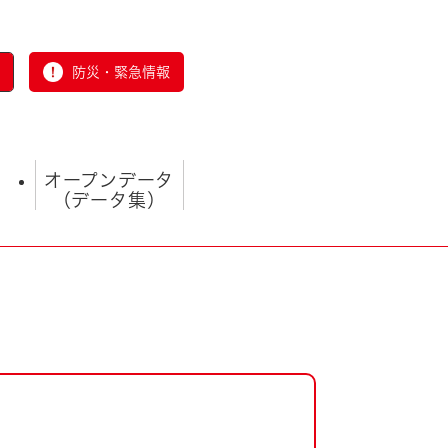
防災・緊急情報
オープンデータ
（データ集）
とじる