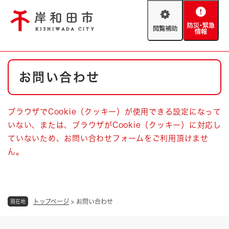
ペ
メニューを飛ばして本文へ
ー
閲
防
ジ
覧
災
の
補
・
先
助
緊
頭
Foreign language
本
急
で
防災・緊急情報
救急・消防
お問い合わせ
文
情
す
報
。
やさしい日本語
ハザードマップ
AED設置箇所
ブラウザでCookie（クッキー）が使用できる設定になって
文字サイズ
拡大
標準
いない、または、ブラウザがCookie（クッキー）に対応し
とじる
ていないため、お問い合わせフォームをご利用頂けませ
背景色変更
白
黒
青
ん。
とじる
トップページ
>
お問い合わせ
現在地