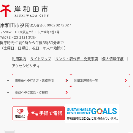
岸和田市役所
法人番号6000020272027
〒596-8510 大阪府岸和田市岸城町7番1号
Tel:072-423-2121(代表)
開庁時間:午前9時から午後5時30分まで
（土曜日、日曜日、祝日、年末年始除く）
利用案内
サイトマップ
リンク・著作権・免責事項
個人情報保護
アクセシビリティ
市役所への行き方・業務時間
組織別連絡先一覧
市政へのご意見・ご提案