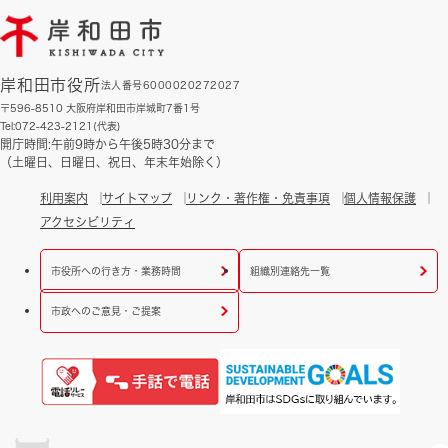
岸和田市役所
法人番号6000020272027
〒596-8510 大阪府岸和田市岸城町7番1号
Tel:072-423-2121(代表)
開庁時間:午前9時から午後5時30分まで
（土曜日、日曜日、祝日、年末年始除く）
利用案内
サイトマップ
リンク・著作権・免責事項
個人情報保護
アクセシビリティ
市役所への行き方・業務時間
組織別連絡先一覧
市政へのご意見・ご提案