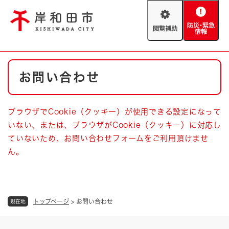
ペ
メニューを飛ばして本文へ
ー
閲
防
ジ
覧
災
の
補
・
先
助
緊
頭
Foreign language
本
急
で
防災・緊急情報
救急・消防
お問い合わせ
文
情
す
報
。
やさしい日本語
ハザードマップ
AED設置箇所
ブラウザでCookie（クッキー）が使用できる設定になって
文字サイズ
拡大
標準
いない、または、ブラウザがCookie（クッキー）に対応し
とじる
ていないため、お問い合わせフォームをご利用頂けませ
背景色変更
白
黒
青
ん。
とじる
トップページ
>
お問い合わせ
現在地